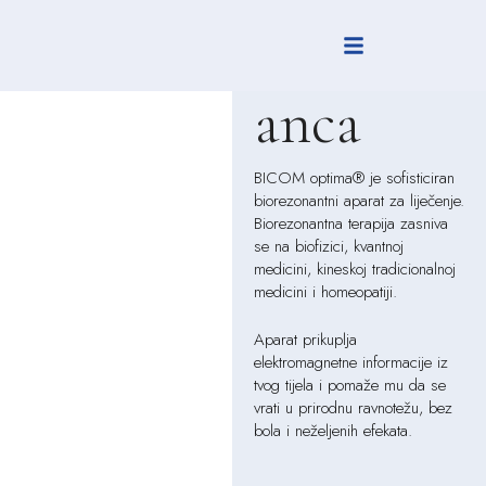
Biorezon
anca
BICOM optima® je sofisticiran
biorezonantni aparat za liječenje.
Biorezonantna terapija zasniva
se na biofizici, kvantnoj
medicini, kineskoj tradicionalnoj
medicini i homeopatiji.
Aparat prikuplja
elektromagnetne informacije iz
tvog tijela i pomaže mu da se
vrati u prirodnu ravnotežu, bez
bola i neželjenih efekata.