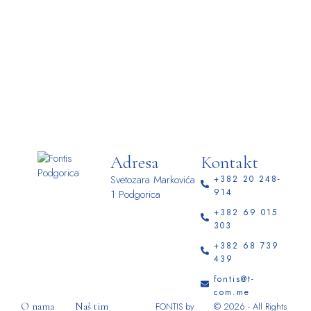
Adresa
Kontakt
Svetozara Markovića
+382 20 248-
914
1 Podgorica
+382 69 015
303
+382 68 739
439
fontis@t-
com.me
O nama
Naš tim
FONTIS by
© 2026 - All Rights